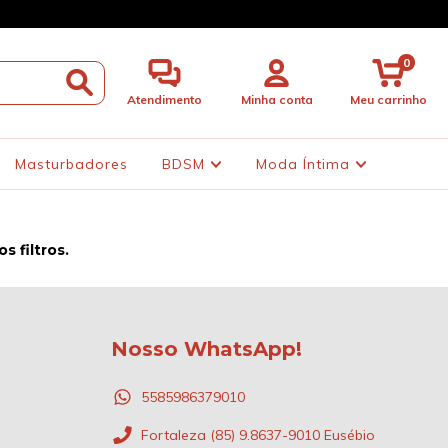
0
Atendimento
Minha conta
Meu carrinho
Masturbadores
BDSM
Moda Íntima
 filtros.
Nosso WhatsApp!
5585986379010
Fortaleza (85) 9.8637-9010 Eusébio