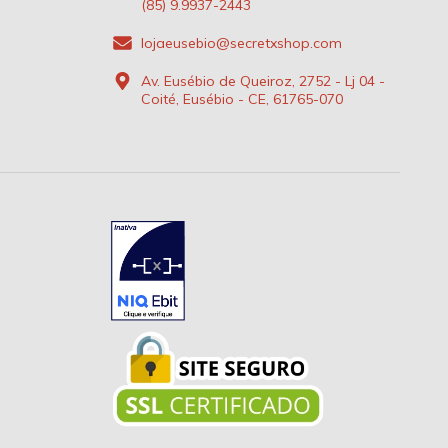
(85) 9.9937-2443
lojaeusebio@secretxshop.com
Av. Eusébio de Queiroz, 2752 - Lj 04 -
Coité, Eusébio - CE, 61765-070