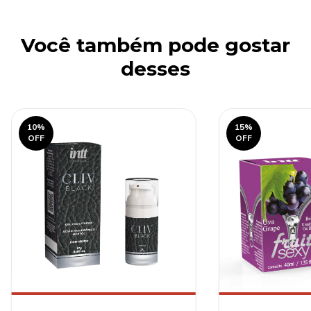
Você também pode gostar
desses
10
%
15
%
OFF
OFF