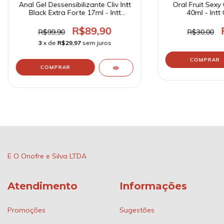
Anal Gel Dessensibilizante Cliv Intt
Oral Fruit Sexy 
Black Extra Forte 17ml - Intt
40ml - Intt
Cosméticos
R$89,90
R$99,90
R$30,00
3
x de
R$29,97
sem juros
E O Onofre e Silva LTDA
Atendimento
Informações
Promoções
Sugestões