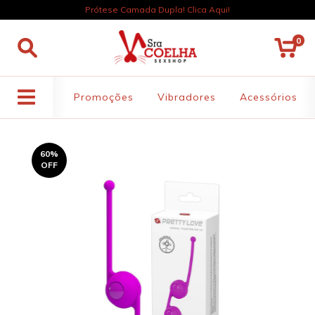
Prótese Camada Dupla! Clica Aqui!
0
Promoções
Vibradores
Acessórios
60
%
OFF