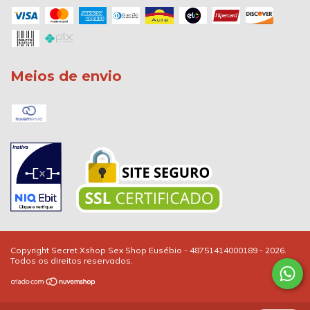
Meios de envio
Copyright Secret Xshop Sex Shop Eusébio - 48751414000189 - 2026.
Todos os direitos reservados.