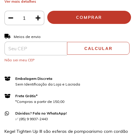
Ver mais detalhes
ALTERAR CEP
Entregas para o CEP:
Meios de envio
CALCULAR
Não sei meu CEP
Embalagem Discreta
Sem Identificação da Loja e Lacrada
Frete Grátis*
*Compras a partir de 150,00
Dúvidas? Fala no WhatsApp!
✅ (85) 9 9937-2443
Kegel Tighten Up III são esferas de pompoarismo com cordão