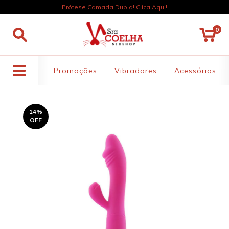
Prótese Camada Dupla! Clica Aqui!
0
Promoções
Vibradores
Acessórios
14
%
OFF