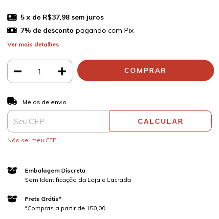
5
x de
R$37,98
sem juros
7% de desconto
pagando com Pix
Ver mais detalhes
ALTERAR CEP
Entregas para o CEP:
Meios de envio
CALCULAR
Não sei meu CEP
Embalagem Discreta
Sem Identificação da Loja e Lacrada
Frete Grátis*
*Compras a partir de 150,00