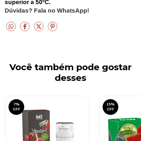
superior a 50ºC.
Dúvidas? Fala no WhatsApp!
Você também pode gostar
desses
7
%
15
%
OFF
OFF