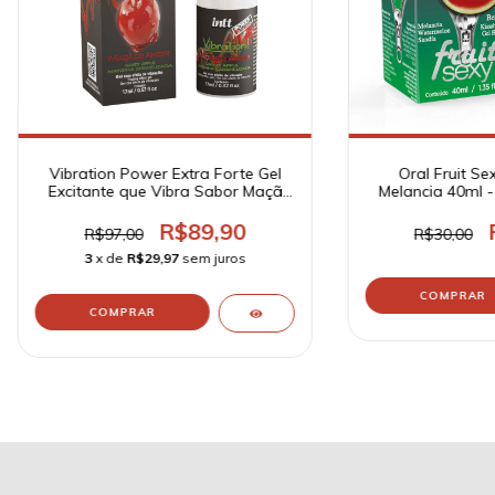
Vibration Power Extra Forte Gel
Oral Fruit Sex
Excitante que Vibra Sabor Maçã
Melancia 40ml -
do Amor 17ml - Intt Cosméticos
R$89,90
R$97,00
R$30,00
3
x de
R$29,97
sem juros