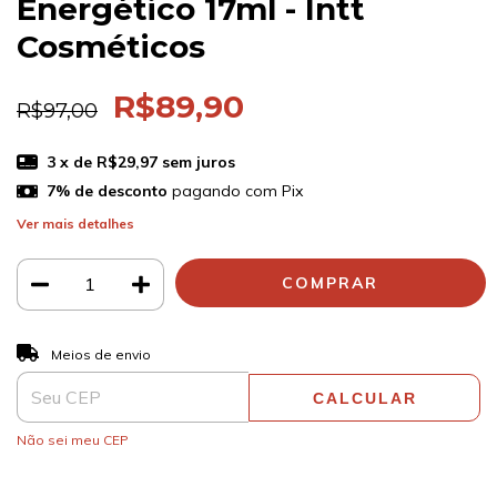
Energético 17ml - Intt
Cosméticos
R$89,90
R$97,00
3
x de
R$29,97
sem juros
7% de desconto
pagando com Pix
Ver mais detalhes
ALTERAR CEP
Entregas para o CEP:
Meios de envio
CALCULAR
Não sei meu CEP