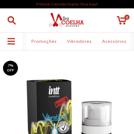
Prótese Camada Dupla! Clica Aqui!
0
Promoções
Vibradores
Acessórios
7
%
OFF