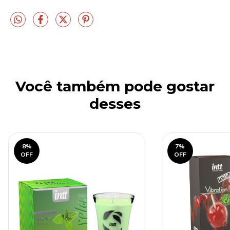
Você também pode gostar
desses
8
%
7
%
OFF
OFF