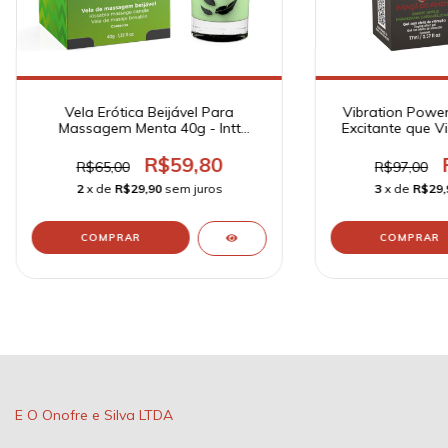
Vela Erótica Beijável Para
Vibration Power
Massagem Menta 40g - Intt
Excitante que V
Cosméticos
do Amor 17ml - 
R$59,80
R$65,00
R$97,00
2
x de
R$29,90
sem juros
3
x de
R$29,
E O Onofre e Silva LTDA